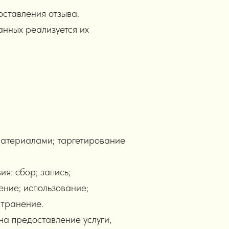
оставления отзыва.
анных реализуется их
атериалами; таргетирование
я: сбор; запись;
ение; использование;
странение.
на предоставление услуги,