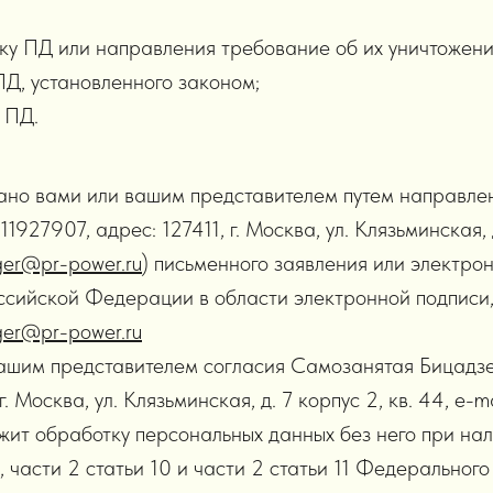
тку ПД или направления требование об их уничтожени
Д, установленного законом;
 ПД.
вано вами или вашим представителем путем направл
7907, адрес: 127411, г. Москва, ул. Клязьминская, д. 
er@pr-power.ru
) письменного заявления или электро
сийской Федерации в области электронной подписи
er@pr-power.ru
 вашим представителем согласия Самозанятая Бицад
. Москва, ул. Клязьминская, д. 7 корпус 2, кв. 44, е-m
жит обработку персональных данных без него при нал
 6, части 2 статьи 10 и части 2 статьи 11 Федераль