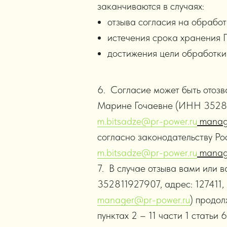
заканчиваются в случаях:
отзыва согласия на обрабо
истечения срока хранения П
достижения цели обработки
6. Согласие может быть отоз
Марине Гочаевне (ИНН 35281192
m.bitsadze@pr-power.ru
manag
согласно законодательству Рос
m.bitsadze@pr-power.ru
manag
7. В случае отзыва вами или
352811927907, адрес: 127411, г
manager@pr-power.ru
) продол
пунктах 2 – 11 части 1 статьи