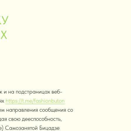
КУ
Х
ак и на подстраницах веб-
тях
https://t.me/fashionbuton
ем направления сообщения со
дая свою дееспособность,
ие) Самозанятой Бицадзе