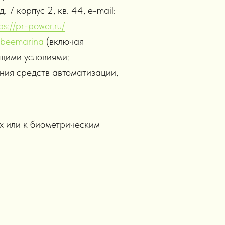
7 корпус 2, кв. 44, е-mail:
ps://pr-power.ru/
stbeemarina
(включая
ющими условиями:
ния средств автоматизации,
х или к биометрическим